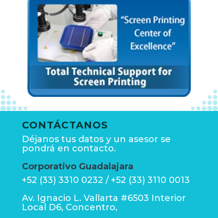
CONTÁCTANOS
Déjanos tus datos y un asesor se
pondrá en contacto.
Corporativo Guadalajara
+52 (33) 3310 0232 / +52 (33) 3110 0013
Av. Ignacio L. Vallarta #6503 Interior
Local D6, Concentro,